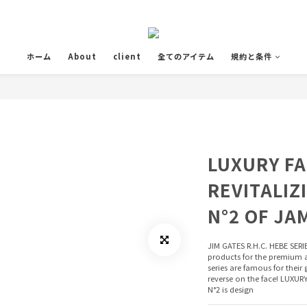
ホーム
About
client
全てのアイテム
規約と条件
LUXURY FA
REVITALIZ
N°2 OF JA
JIM GATES R.H.C. HEBE SERIE
products for the premium a
series are famous for their
reverse on the face! LUXU
N°2 is design