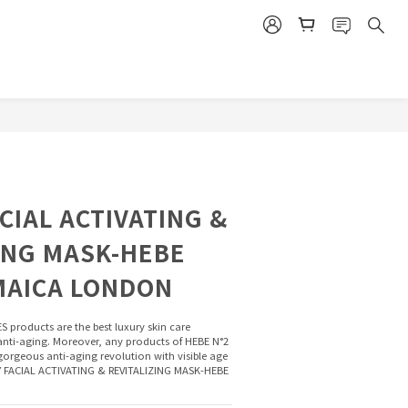
今すぐ購入
CIAL ACTIVATING &
ING MASK-HEBE
MAICA LONDON
S products are the best luxury skin care 
nti-aging. Moreover, any products of HEBE N°2 
 gorgeous anti-aging revolution with visible age 
RY FACIAL ACTIVATING & REVITALIZING MASK-HEBE 