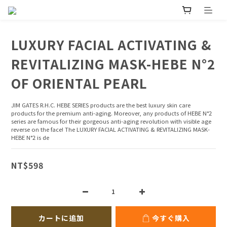
LUXURY FACIAL ACTIVATING &
REVITALIZING MASK-HEBE N°2
OF ORIENTAL PEARL
JIM GATES R.H.C. HEBE SERIES products are the best luxury skin care 
products for the premium anti-aging. Moreover, any products of HEBE N°2 
series are famous for their gorgeous anti-aging revolution with visible age 
reverse on the face! The LUXURY FACIAL ACTIVATING & REVITALIZING MASK-
HEBE N°2 is de
NT$598
カートに追加
今すぐ購入