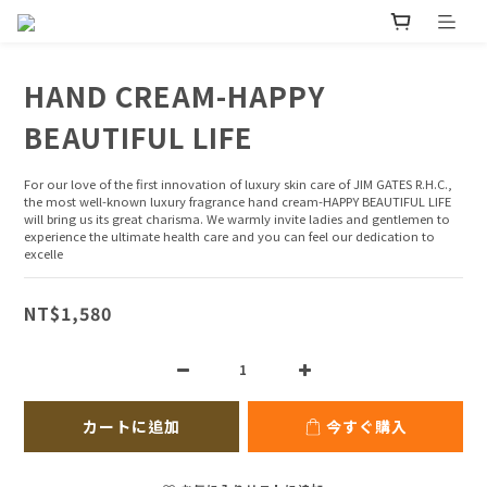
HAND CREAM-HAPPY
BEAUTIFUL LIFE
For our love of the first innovation of luxury skin care of JIM GATES R.H.C., 
the most well-known luxury fragrance hand cream-HAPPY BEAUTIFUL LIFE 
will bring us its great charisma. We warmly invite ladies and gentlemen to 
experience the ultimate health care and you can feel our dedication to 
excelle
NT$1,580
カートに追加
今すぐ購入