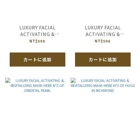
LUXURY FACIAL
LUXURY FACIAL
ACTIVATING &
ACTIVATING &
REVITALIZING MASK-
REVITALIZING MASK-
NT$598
NT$598
HEBE N°2 OF HAPPY
HEBE N°2 OF SALUT
BEAUTIFUL LIFE
D’AMOUR
カートに追加
カートに追加