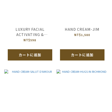
LUXURY FACIAL
HAND CREAM-JIM
ACTIVATING &
NT$1,580
REVITALIZING MASK-
NT$598
HEBE N°2 OF OCEAN’S
DIAMOND
カートに追加
カートに追加