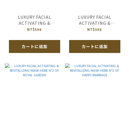
LUXURY FACIAL
LUXURY FACIAL
ACTIVATING &
ACTIVATING &
REVITALIZING MASK-
REVITALIZING MASK-
NT$598
NT$598
HEBE N°2 OF JAMAICA
HEBE N°2 OF QUEEN’S
LONDON
TEATIME
カートに追加
カートに追加