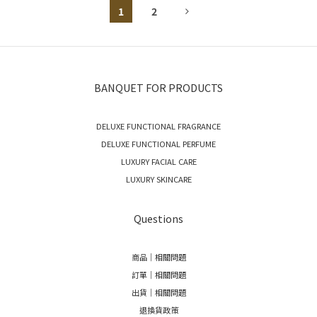
1
2
BANQUET FOR PRODUCTS
DELUXE FUNCTIONAL FRAGRANCE
DELUXE FUNCTIONAL PERFUME
LUXURY FACIAL CARE
LUXURY SKINCARE
Questions
商品｜相關問題
訂單｜相關問題
出貨｜相關問題
退換貨政策