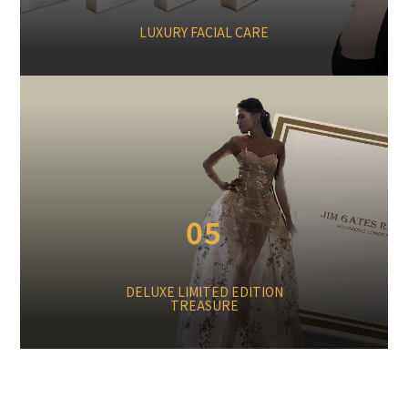
LUXURY FACIAL CARE
05
DELUXE LIMITED EDITION
TREASURE