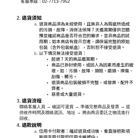
 客服專線：02-7713-7952
退貨須知
退貨商品須為未經使用，且無非人為瑕疵所造成
的污損、故障，消保法保障 7 天鑑賞期僅供您猶
豫並確認商品是否符合您的需求，並非商品的試
用期；如本商店有提示您者，請保留完整的原始
包裝（含外包裝紙盒），否則恕不接受退貨。
以下情況無法接受退貨：
超過 7 天的商品鑑賞期。
商品已拆封使用，或因人為因素而產生的破
壞，如：污損、故障、損毀、磨損、擦傷、
刮傷、髒污。
退貨商品包裝破損不完整，或發票、配件不
齊者。
惡意或大量退貨。
退貨流程
聯絡客服人員 → 確認可退貨 → 準備完整商品及發票 → 提
供收件時間及聯絡資訊、地址 → 將由商店委託之物流進行
回收。
退款說明
信用卡付款者：確認退貨成功後，會直接把款項
刷退至原付款的信用卡帳號中。