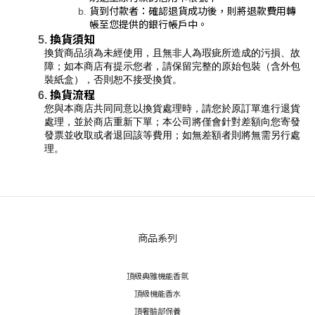
貨到付款者：確認退貨成功後，則將退款費用轉
帳至您提供的銀行帳戶中。
換貨須知
換貨商品須為未經使用，且無非人為瑕疵所造成的污損、故
障；如本商店有提示您者，請保留完整的原始包裝（含外包
裝紙盒），否則恕不接受換貨。
換貨流程
您與本商店共同同意以換貨處理時，請您於原訂單進行退貨
處理，並於商店重新下單；本公司將僅會針對差額向您寄發
發票並收取或者退回該等費用；如無差額者則將無需另行處
理。
商品系列
頂級典雅機能香氛
頂級機能香水
頂奢臉部保養