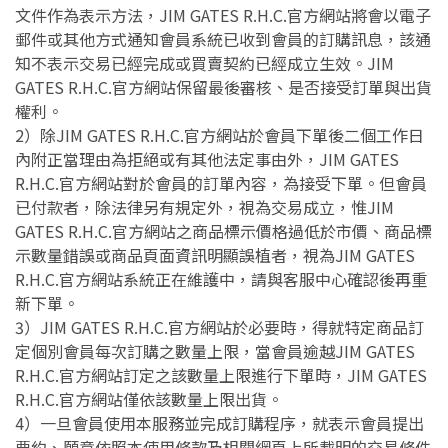
文件作為表示方法，JIM GATES R.H.C.官方網站將會以電子
郵件或其他方式通知會員系統已收到會員的訂購訊息，該通
知不表示交易已經完成或買賣契約已經成立生效。JIM
GATES R.H.C.官方網站保留最後審核、是否接受訂單與出貨
權利。
2）除JIM GATES R.H.C.官方網站於會員下單後二個工作日
內附正當理由為拒絕或有其他法定事由外，JIM GATES
R.H.C.官方網站對於會員的訂單內容，為接受下單。但會員
已付款者，除法律另有規定外，視為交易成立，惟JIM
GATES R.H.C.官方網站之商品標示價格過低於市價、商品標
示數量錯誤或商品頁面資訊明顯誤植者，視為JIM GATES
R.H.C.官方網站系統正在維護中，請與客服中心確認後再重
新下單。
3）JIM GATES R.H.C.官方網站於必要時，得就特定商品訂
定個別會員每次訂購之數量上限，當會員逾越JIM GATES
R.H.C.官方網站訂定之該數量上限進行下單時，JIM GATES
R.H.C.官方網站僅依該數量上限出貨。
4）一旦會員使用本服務並完成訂購程序，就表示會員提出
要約、願意依照本使用條款及相關網頁上所載明的交易條件