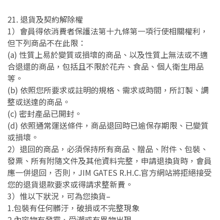
21. 退貨及契約解除權
1）會員得依消費者保護法第十九條第一項行使相關權利，
但下列商品不在此限：
(a) 性質上易於變質或損壞的商品、以及性質上無法或不適
合退還的商品，包括且不限於花卉、食品、個人衛生用品
等。
(b) 依照您所要求或註明的規格、需求或時間，所訂製、調
整或送達的商品。
(c) 密封產品已開封。
(d) 依照通常運送條件，商品退回時已逾保存期限、已變質
或損壞。
2）退回的商品，必須保持所有商品、贈品、附件、包裝、
發票、所有附隨文件及其他資料完整，申請退換貨時，會員
應一併退回，否則，JIM GATES R.H.C.官方網站將拒絕接受
您的退貨退款要求或得請求整新費。
3）惟以下狀況，可為您換貨–
1.包裝有任何髒汙，破損或不完整現象
2.內容物有發霉、受潮或有異物出現