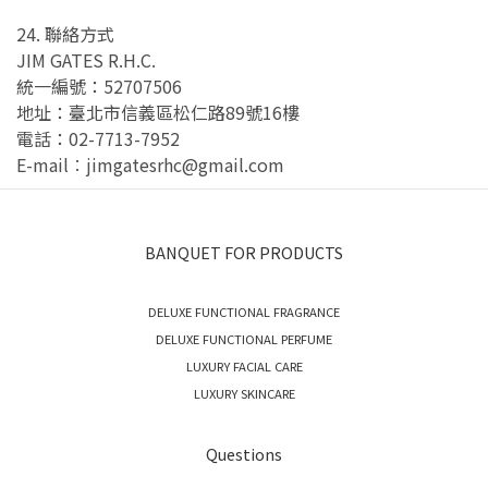
24. 聯絡方式
JIM GATES R.H.C.
統一編號：52707506
地址：臺北市信義區松仁路89號16樓
電話：02-7713-7952
E-mail︰jimgatesrhc@gmail.com
BANQUET FOR PRODUCTS
DELUXE FUNCTIONAL FRAGRANCE
DELUXE FUNCTIONAL PERFUME
LUXURY FACIAL CARE
LUXURY SKINCARE
Questions