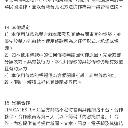
華民國法律，並以台灣台北地方法院作為第一審管轄法院。
14. 其他規定
1）本使用條款為雙方就本服務及其他有關事宜的協議，並
優先於雙方先前就本使用條款所為之任何形式之承諾或協
議。
2）如本使用條款中的任何條款無論因何種原因，完全或部
分無效或不具有執行力，本使用條款的其餘條款仍應有效並
且有約束力。
3）本使用條款的標題僅為方便閱讀所設，非對條款的定
義、限制、解釋或描述其範圍或界限。
15. 異業合作
JIM GATES R.H.C.官方網站不定時會與其他網路平台、合作
夥伴、合作廠商等第三人（以下簡稱「內容提供者」）合
作，內容提供者將提供新聞、文章、訊息、電子報及其連結