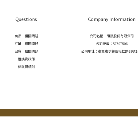
Questions
Company Information
商品｜相關問題
公司名稱：馥濝股份有限公司
訂單｜相關問題
公司統編：52707506
出貨｜相關問題
公司地址：臺北市信義區松仁路89號1
退換貨政策
條款與細則